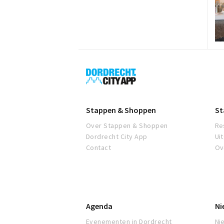
Dordrecht
City
App
Stappen & Shoppen
St
Over Stappen & Shoppen
Re
Dordrecht City App
Ui
Contact
Ov
Agenda
Ni
Evenementen in Dordrecht
Ni