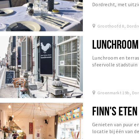
Dordrecht, met uitzi
Groothoofd 8, Dordr
LUNCHROOM 
Lunchroom en terra
sfeervolle stadstuin
Groenmarkt 19b, Do
FINN'S ETEN
Genieten van puur en
locatie bij één van 