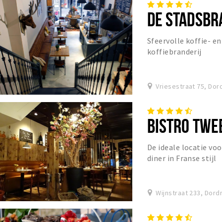
DE STADSBR
Sfeervolle koffie- e
koffiebranderij
Vriesestraat 75, Dor
BISTRO TWE
De ideale locatie voo
diner in Franse stijl
Wijnstraat 233, Dord