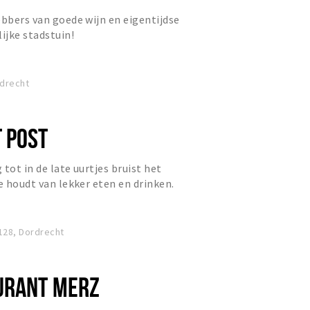
ebbers van goede wijn en eigentijdse
ijke stadstuin!
drecht
 POST
tot in de late uurtjes bruist het
e houdt van lekker eten en drinken.
128, Dordrecht
URANT MERZ