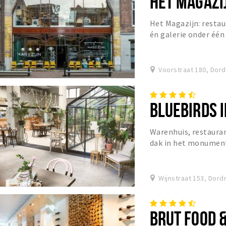
HET MAGAZI
Het Magazijn: restau
én galerie onder één
Voorstraat 180, Dor
BLUEBIRDS 
Warenhuis, restauran
dak in het monumen
Wijnstraat 153, Dord
BRUT FOOD 