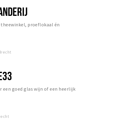
ANDERIJ
n theewinkel, proeflokaal én
drecht
E33
r een goed glas wijn of een heerlijk
recht