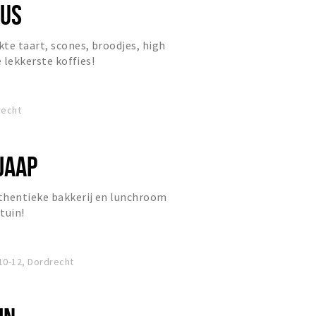
OUS
te taart, scones, broodjes, high
e lekkerste koffies!
recht
JAAP
thentieke bakkerij en lunchroom
tuin!
10-12, Dordrecht