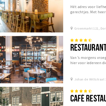
Hét adres voor liefh
gerechtjes. Met heerl
Groenmarkt 121, Dor
RESTAURANT
Van ’s morgens vroeg 
hier voor iedereen di
Johan de Wittstraat 
CAFÉ RESTA