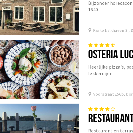
Bijzonder horecaconc
1640
Korte kalkhaven 3 , 
OSTERIA LU
Heerlijke pizza's, pa
lekkernijen
Voorstraat 256b, Do
RESTAURANT
Restaurant en terras