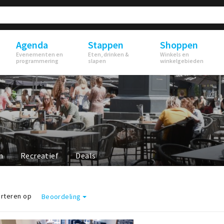
Agenda
Stappen
Shoppen
Evenementen en
Eten, drinken &
Winkels en
programmering
slapen
winkelgebieden
n
Recreatief
Deals
rteren op
Beoordeling