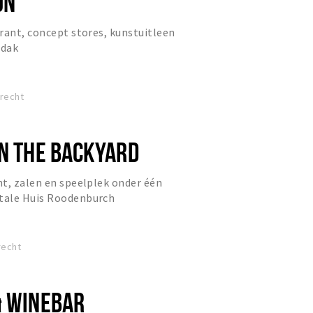
JN
rant, concept stores, kunstuitleen
 dak
drecht
IN THE BACKYARD
t, zalen en speelplek onder één
tale Huis Roodenburch
recht
& WINEBAR