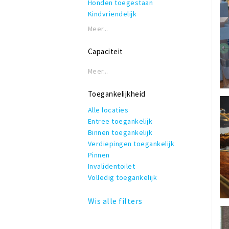
Honden toegestaan
Kindvriendelijk
Reserveren mogelijk
Meer...
Terras of binnentuin
Te huur voor privé gelegenheden
Capaciteit
WiFi
Meer...
Toegankelijkheid
Alle locaties
Entree toegankelijk
Binnen toegankelijk
Verdiepingen toegankelijk
Pinnen
Invalidentoilet
Volledig toegankelijk
Wis alle filters