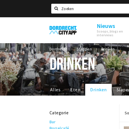
Zoeken
Nieuws
Dordrecht
Scoops, blogs en
City
interviews
App
Dordrecht
Stappen
Drinken
DRINKEN
Alles
Eten
Drinken
Slape
Categorie
So
Bar
Borrelcafé