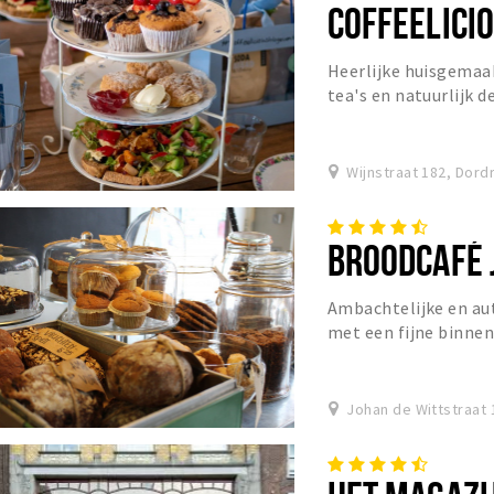
COFFEELICI
Heerlijke huisgemaak
tea's en natuurlijk d
Wijnstraat 182, Dord
BROODCAFÉ 
Ambachtelijke en au
met een fijne binnen
Johan de Wittstraat 