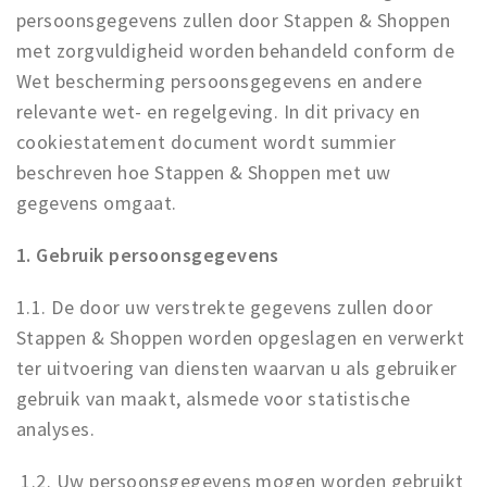
Recreatief
persoonsgegevens zullen door Stappen & Shoppen
met zorgvuldigheid worden behandeld conform de
Winkels
Wet bescherming persoonsgegevens en andere
Winkelgebieden
relevante wet- en regelgeving. In dit privacy en
Parkeren
cookiestatement document wordt summier
beschreven hoe Stappen & Shoppen met uw
Bezienswaardigheden
gegevens omgaat.
Musea, theaters & podia
1. Gebruik persoonsgegevens
Uitjes & activiteiten
Toeristische routes
1.1. De door uw verstrekte gegevens zullen door
Sport
Stappen & Shoppen worden opgeslagen en verwerkt
Natuur
ter uitvoering van diensten waarvan u als gebruiker
gebruik van maakt, alsmede voor statistische
analyses.
Inloggen
1.2. Uw persoonsgegevens mogen worden gebruikt