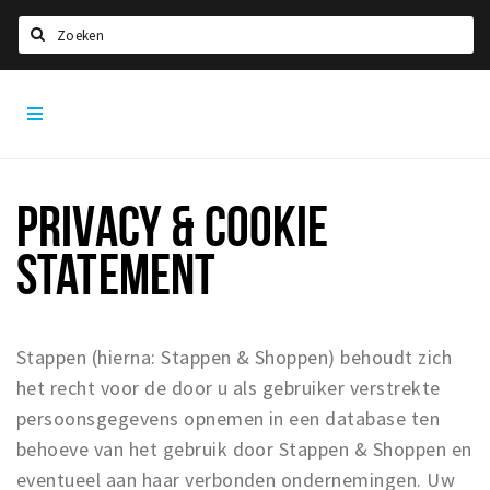
Zoeken
Dordrecht
Home
City
App
Agenda
Bioscoopagenda
PRIVACY & COOKIE
Deals
STATEMENT
Nieuws
Leuke tips & trends
Interviews
Stappen (hierna: Stappen & Shoppen) behoudt zich
het recht voor de door u als gebruiker verstrekte
Eten
persoonsgegevens opnemen in een database ten
Drinken
behoeve van het gebruik door Stappen & Shoppen en
Slapen
eventueel aan haar verbonden ondernemingen. Uw