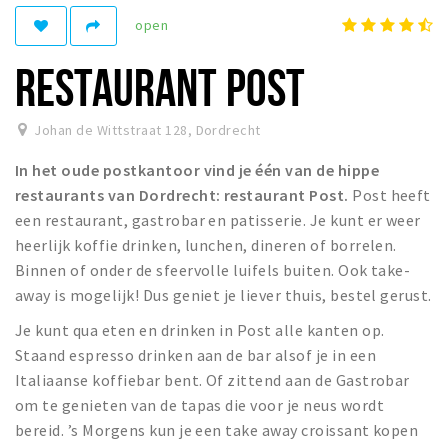
Recreatief
open
Winkels
RESTAURANT POST
Winkelgebieden
Parkeren
Johan de Wittstraat 128
,
Dordrecht
In het oude postkantoor vind je één van de hippe
Bezienswaardigheden
restaurants van Dordrecht: restaurant Post.
Post heeft
Musea, theaters & podia
een restaurant, gastrobar en patisserie. Je kunt er weer
Uitjes & activiteiten
heerlijk koffie drinken, lunchen, dineren of borrelen.
Binnen of onder de sfeervolle luifels buiten. Ook take-
Toeristische routes
away is mogelijk! Dus geniet je liever thuis, bestel gerust.
Sport
Je kunt qua eten en drinken in Post alle kanten op.
Natuur
Staand espresso drinken aan de bar alsof je in een
Italiaanse koffiebar bent. Of zittend aan de Gastrobar
om te genieten van de tapas die voor je neus wordt
Inloggen
bereid. ’s Morgens kun je een take away croissant kopen