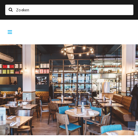
Zoeken
Dordrecht
Home
City
App
Agenda
Bioscoopagenda
Deals
Nieuws
Leuke tips & trends
Interviews
Eten
Drinken
Slapen