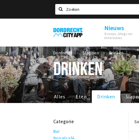
Zoeken
Nieuws
Dordrecht
Scoops, blogs en
City
interviews
App
Dordrecht
Stappen
Drinken
DRINKEN
Alles
Eten
Drinken
Slape
Categorie
So
Bar
Borrelcafé