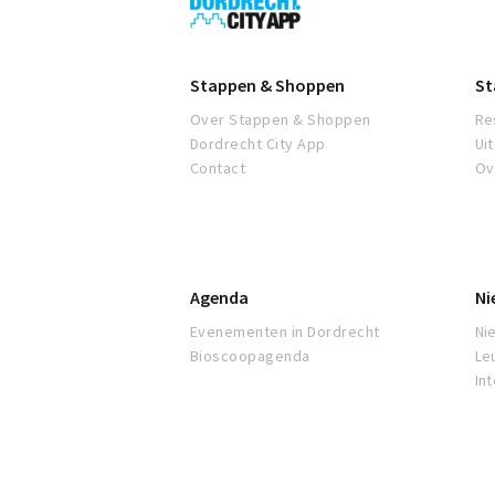
City
App
Stappen & Shoppen
St
Over Stappen & Shoppen
Re
Dordrecht City App
Ui
Contact
Ov
Agenda
Ni
Evenementen in Dordrecht
Ni
Bioscoopagenda
Le
In