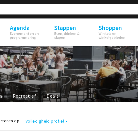
Agenda
Stappen
Shoppen
Evenementen en
Eten, drinken &
Winkels en
programmering
slapen
winkelgebieden
n
Recreatief
Deals
rteren op
Volledigheid profiel