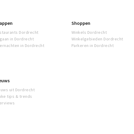
appen
Shoppen
staurants Dordrecht
Winkels Dordrecht
tgaan in Dordrecht
Winkelgebieden Dordrecht
ernachten in Dordrecht
Parkeren in Dordrecht
euws
euws uit Dordrecht
uke tips & trends
terviews