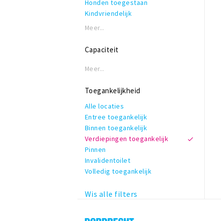
Honden toegestaan
Kindvriendelijk
Reserveren mogelijk
Meer...
Terras of binnentuin
Te huur voor privé gelegenheden
Capaciteit
WiFi
Meer...
Toegankelijkheid
Alle locaties
Entree toegankelijk
Binnen toegankelijk
Verdiepingen toegankelijk
Pinnen
Invalidentoilet
Volledig toegankelijk
Wis alle filters
Dordrecht