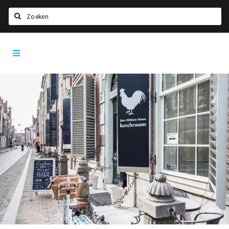
Zoeken
Dordrecht
Home
City
App
Agenda
Bioscoopagenda
Deals
Nieuws
Leuke tips & trends
Interviews
Eten
Drinken
Slapen