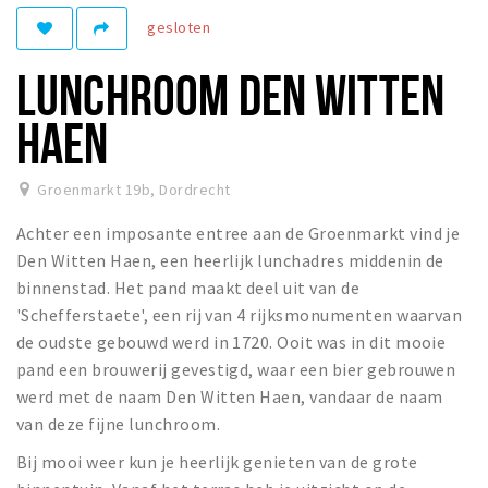
Recreatief
gesloten
Winkels
LUNCHROOM DEN WITTEN
Winkelgebieden
HAEN
Parkeren
Bezienswaardigheden
Groenmarkt 19b
,
Dordrecht
Musea, theaters & podia
Achter een imposante entree aan de Groenmarkt vind je
Uitjes & activiteiten
Den Witten Haen, een heerlijk lunchadres middenin de
binnenstad. Het pand maakt deel uit van de
Toeristische routes
'Schefferstaete', een rij van 4 rijksmonumenten waarvan
Sport
de oudste gebouwd werd in 1720. Ooit was in dit mooie
Natuur
pand een brouwerij gevestigd, waar een bier gebrouwen
werd met de naam Den Witten Haen, vandaar de naam
van deze fijne lunchroom.
Inloggen
Bij mooi weer kun je heerlijk genieten van de grote