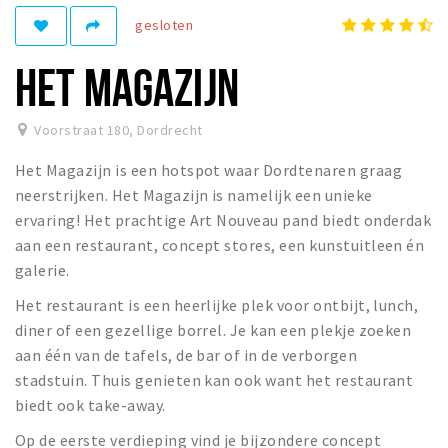
Recreatief
gesloten
Winkels
HET MAGAZIJN
Winkelgebieden
Parkeren
Voorstraat 180
,
Dordrecht
Het Magazijn is een hotspot waar Dordtenaren graag
Bezienswaardigheden
neerstrijken. Het Magazijn is namelijk een unieke
Musea, theaters & podia
ervaring! Het prachtige Art Nouveau pand biedt onderdak
Uitjes & activiteiten
aan een restaurant, concept stores, een kunstuitleen én
galerie.
Toeristische routes
Sport
Het restaurant is een heerlijke plek voor ontbijt, lunch,
diner of een gezellige borrel. Je kan een plekje zoeken
Natuur
aan één van de tafels, de bar of in de verborgen
stadstuin. Thuis genieten kan ook want het restaurant
biedt ook take-away.
Inloggen
Op de eerste verdieping vind je bijzondere concept