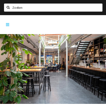
Zoeken
Dordrecht
Home
City
App
Agenda
Bioscoopagenda
Deals
Nieuws
Leuke tips & trends
Interviews
Eten
Drinken
Slapen