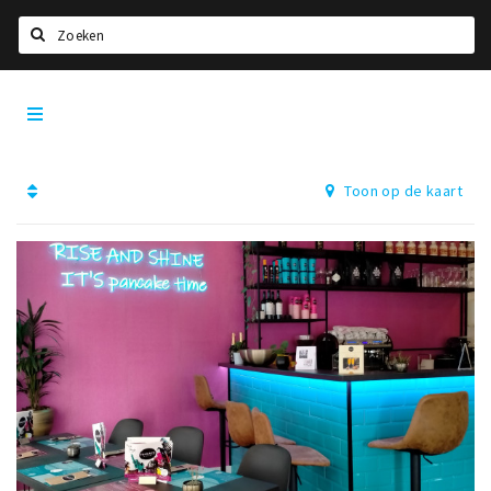
Zoeken
Dordrecht
Home
City
App
Agenda
Toon op de kaart
Bioscoopagenda
Deals
Nieuws
Leuke tips & trends
Interviews
Eten
Drinken
Slapen