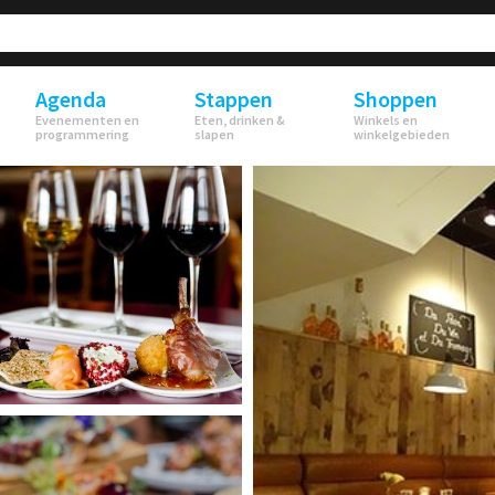
Agenda
Stappen
Shoppen
Evenementen en
Eten, drinken &
Winkels en
programmering
slapen
winkelgebieden