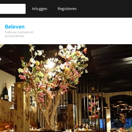
Inloggen
Registreren
Beleven
Cultuur, natuur en
activiteiten