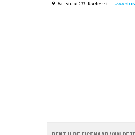
Wijnstraat 233
,
Dordrecht
www.bistr