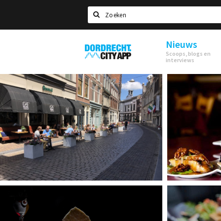
Zoeken
Nieuws
Dordrecht
Scoops, blogs en
City
interviews
App