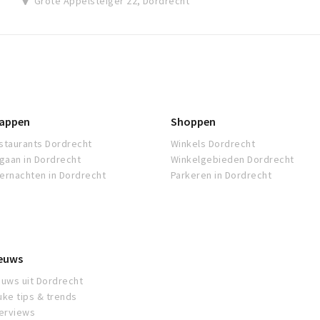
Grote Appelsteiger 22, Dordrecht
appen
Shoppen
staurants Dordrecht
Winkels Dordrecht
tgaan in Dordrecht
Winkelgebieden Dordrecht
ernachten in Dordrecht
Parkeren in Dordrecht
euws
euws uit Dordrecht
uke tips & trends
terviews