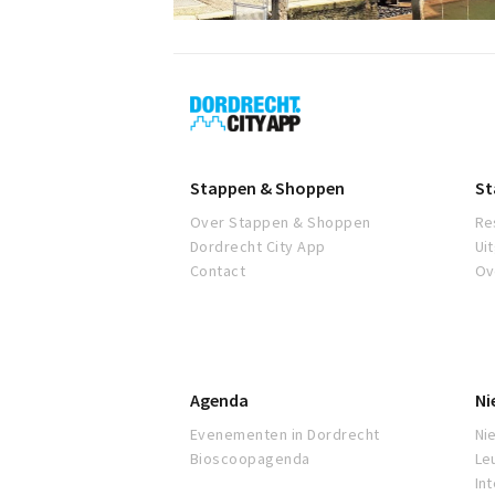
Dordrecht
City
App
Stappen & Shoppen
St
Over Stappen & Shoppen
Re
Dordrecht City App
Ui
Contact
Ov
Agenda
Ni
Evenementen in Dordrecht
Ni
Bioscoopagenda
Le
In