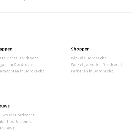
appen
Shoppen
staurants Dordrecht
Winkels Dordrecht
tgaan in Dordrecht
Winkelgebieden Dordrecht
ernachten in Dordrecht
Parkeren in Dordrecht
euws
euws uit Dordrecht
uke tips & trends
terviews