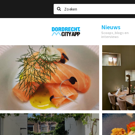
Zoeken
Nieuws
Dordrecht
Scoops, blogs en
City
interviews
App