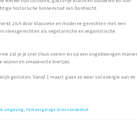
de Merwe hun culinaire, gastvrije krachten bundelen en hun
htige historische binnenstad van Dordrecht.
erkt zich door klassieke en moderne gerechten met een
en vleesgerechten als vegetarische en veganistische
ème zal je je snel thuis voelen en op een ongedwongen manie
 wijnen en smaakvolle biertjes.
elijk gesloten. Vanaf 1 maart gaan ze weer vol energie aan de
 de omgeving
,
Parkeergarage Drievriendenhof
t