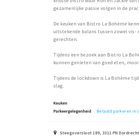
knusse bistro waar Ron en Jackie van 
gezamenlijke passie volgen in de prac
De keuken van Bistro La Bohème kenm
uitstekende balans tussen zowel vis- 
gerechten.
Tijdens een bezoek aan Bistro La Boh
kunnen genieten van goed eten, mooie
Tijdens de lockdown is La Bohème tijd
slag.
Keuken
Parkeergelegenheid
Betaald parkeren in
Steegoversloot 189
,
3311 PN
Dordrech