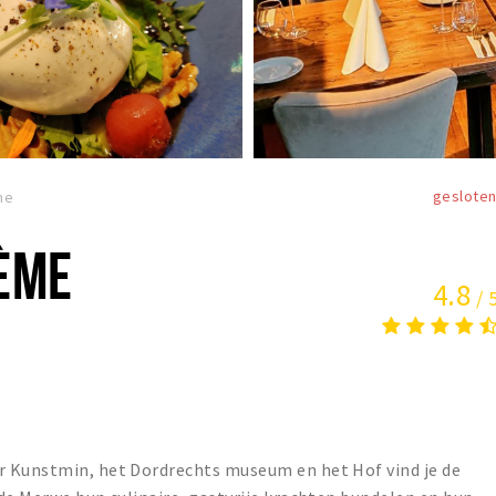
geslote
me
HÈME
4.8
/ 
r Kunstmin, het Dordrechts museum en het Hof vind je de