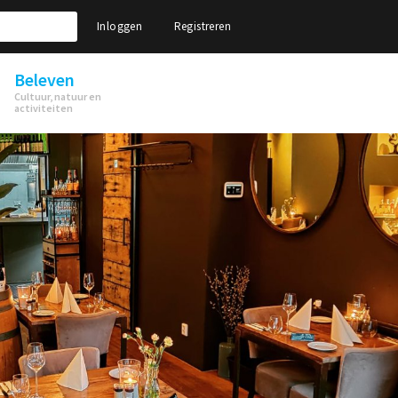
Inloggen
Registreren
Beleven
Cultuur, natuur en
activiteiten