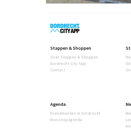
Dordrecht
City
App
Stappen & Shoppen
St
Over Stappen & Shoppen
Re
Dordrecht City App
Ui
Contact
Ov
Agenda
Ni
Evenementen in Dordrecht
Ni
Bioscoopagenda
Le
In