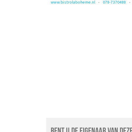
www.bistrolaboheme.nl
078-7370488
BENT U DE EIGENAAR VAN DEZ