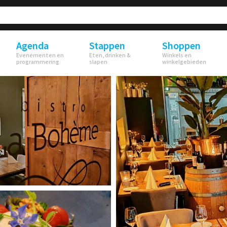
Agenda
Stappen
Shoppen
Evenementen en
Eten, drinken &
Winkels en
programmering
slapen
winkelgebieden