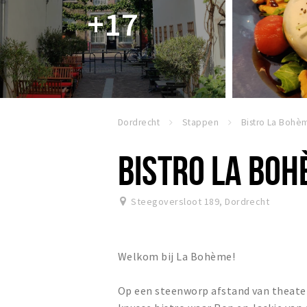
+17
Dordrecht
Stappen
Bistro La Bohè
BISTRO LA BO
Steegoversloot 189
,
Dordrecht
Welkom bij La Bohème!
Op een steenworp afstand van theate