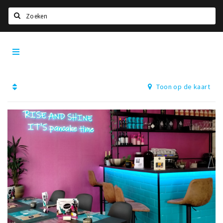
Zoeken
Dordrecht
Home
City
App
Agenda
Toon op de kaart
Bioscoopagenda
Deals
Nieuws
Leuke tips & trends
Interviews
Eten
Drinken
Slapen