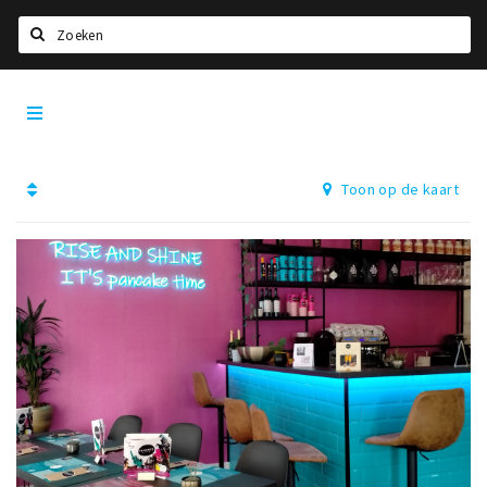
Zoeken
Dordrecht
Home
City
App
Agenda
Toon op de kaart
Bioscoopagenda
Deals
Nieuws
Leuke tips & trends
Interviews
Eten
Drinken
Slapen