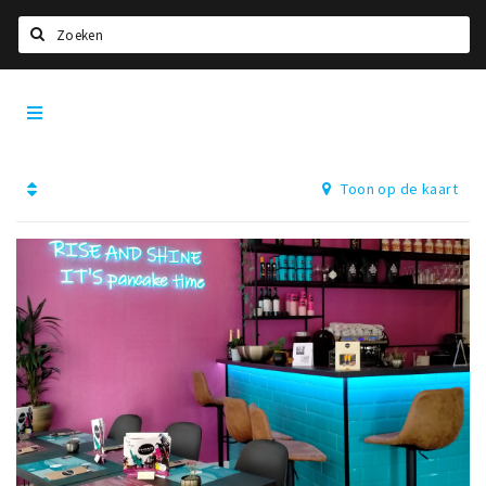
Zoeken
Dordrecht
Home
City
App
Agenda
Toon op de kaart
Bioscoopagenda
Deals
Nieuws
Leuke tips & trends
Interviews
Eten
Drinken
Slapen