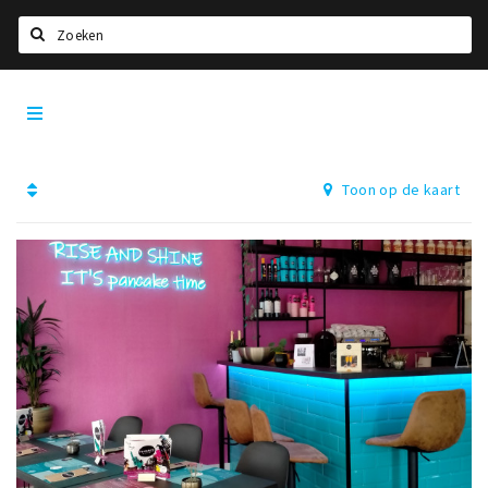
Zoeken
Dordrecht
Home
City
App
Agenda
Toon op de kaart
Bioscoopagenda
Deals
Nieuws
Leuke tips & trends
Interviews
Eten
Drinken
Slapen