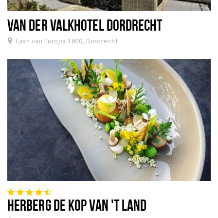
Recreatief
VAN DER VALKHOTEL DORDRECHT
Winkels
Laan van Europa 1600, Dordrecht
Winkelgebieden
Parkeren
Bezienswaardigheden
Musea, theaters & podia
Uitjes & activiteiten
Toeristische routes
Sport
Natuur
Inloggen
HERBERG DE KOP VAN 'T LAND