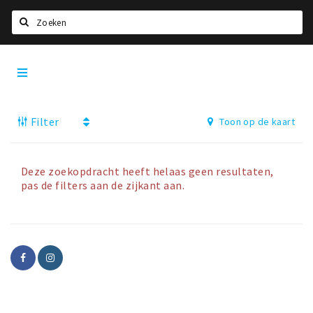
Zoeken
Dordrecht
Home
City
App
Agenda
Filter
Toon op de kaart
Bioscoopagenda
Deals
Nieuws
Deze zoekopdracht heeft helaas geen resultaten,
pas de filters aan de zijkant aan.
Leuke tips & trends
Interviews
Eten
Drinken
Slapen