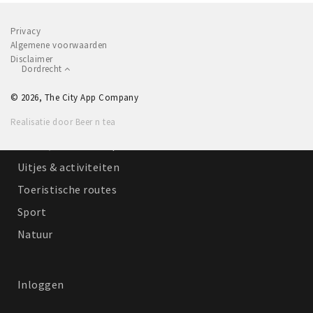
Recreatief
Privacy
Winkels
Algemene voorwaarden
Disclaimer
Winkelgebieden
Dordrecht
Parkeren
© 2026, The City App Company
Bezienswaardigheden
Realisatie door Beer n tea
Musea, theaters & podia
Uitjes & activiteiten
Toeristische routes
Sport
Natuur
Inloggen