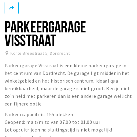
Recreatief
Winkels
PARKEERGARAGE
Winkelgebieden
VISSTRAAT
Parkeren
Bezienswaardigheden
Korte Breestraat 5
,
Dordrecht
Musea, theaters & podia
Parkeergarage Visstraat is een kleine parkeergarage in
Uitjes & activiteiten
het centrum van Dordrecht. De garage ligt middenin het
winkelgebied en het historisch centrum. Ideaal qua
Toeristische routes
bereikbaarheid, maar de garage is niet groot. Ben je niet
Sport
zo'n held met parkeren dan is een andere garage wellicht
Natuur
een fijnere optie.
Parkeercapaciteit: 155 plekken
Geopend: ma t/m zo van 07.00 tot 01.00 uur
Inloggen
Let op: uitrijden na sluitingstijd is niet mogelijk!