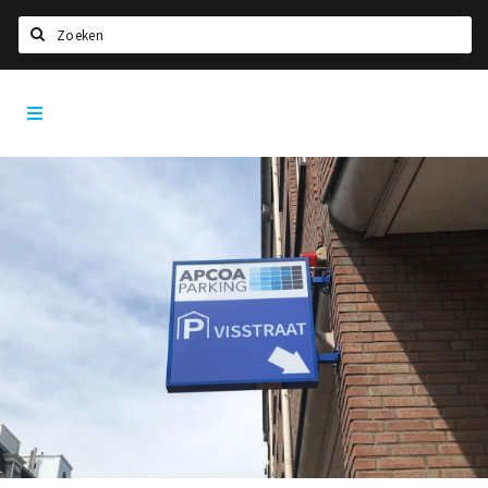
Zoeken
Dordrecht
Home
City
App
Agenda
Bioscoopagenda
Deals
Nieuws
Leuke tips & trends
Interviews
Eten
Drinken
Slapen