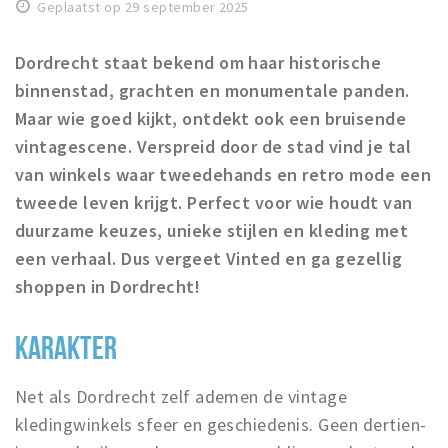
Recreatief
Geplaatst op 29 september 2025
Winkels
Dordrecht staat bekend om haar historische
binnenstad, grachten en monumentale panden.
Winkelgebieden
Maar wie goed kijkt, ontdekt ook een bruisende
Parkeren
vintagescene. Verspreid door de stad vind je tal
van winkels waar tweedehands en retro mode een
Bezienswaardigheden
tweede leven krijgt. Perfect voor wie houdt van
Musea, theaters & podia
duurzame keuzes, unieke stijlen en kleding met
Uitjes & activiteiten
een verhaal. Dus vergeet Vinted en ga gezellig
Toeristische routes
shoppen in Dordrecht!
Sport
Natuur
KARAKTER
Net als Dordrecht zelf ademen de vintage
Inloggen
kledingwinkels sfeer en geschiedenis. Geen dertien-