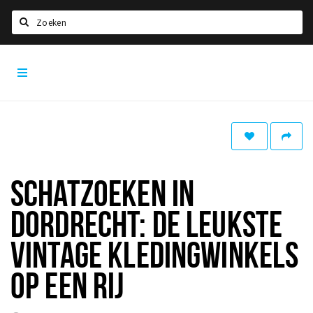
Zoeken
Dordrecht
Home
City
App
Agenda
Bioscoopagenda
Deals
Nieuws
SCHATZOEKEN IN
Leuke tips & trends
DORDRECHT: DE LEUKSTE
Interviews
VINTAGE KLEDINGWINKELS
Eten
OP EEN RIJ
Drinken
Slapen