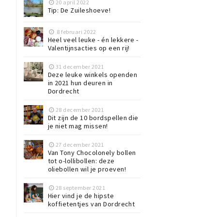
20 april 2022
Tip: De Zuileshoeve!
8 februari 2022
Heel veel leuke - én lekkere -
Valentijnsacties op een rij!
31 december 2021
Deze leuke winkels openden
in 2021 hun deuren in
Dordrecht
28 december 2021
Dit zijn de 10 bordspellen die
je niet mag missen!
27 december 2021
Van Tony Chocolonely bollen
tot o-lollibollen: deze
oliebollen wil je proeven!
28 september 2021
Hier vind je de hipste
koffietentjes van Dordrecht