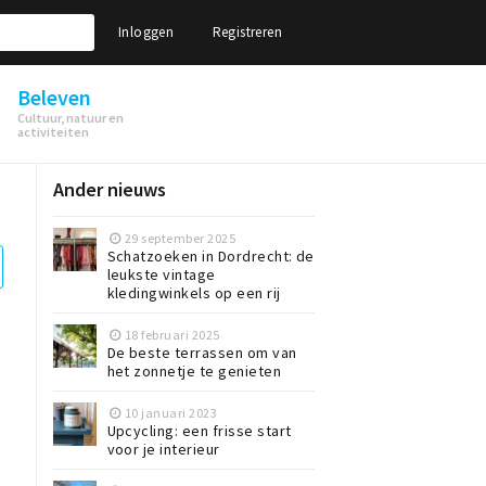
Inloggen
Registreren
Beleven
Cultuur, natuur en
activiteiten
Ander nieuws
29 september 2025
Schatzoeken in Dordrecht: de
leukste vintage
kledingwinkels op een rij
18 februari 2025
De beste terrassen om van
het zonnetje te genieten
10 januari 2023
Upcycling: een frisse start
voor je interieur