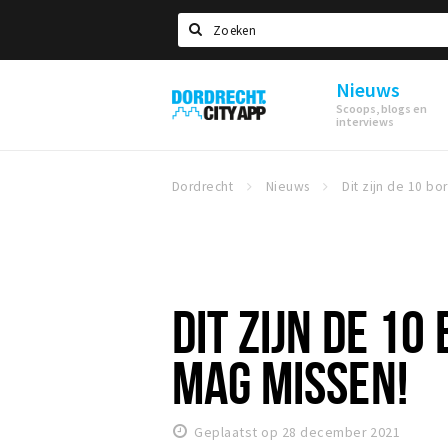
Zoeken
Nieuws
Dordrecht
Scoops, blogs en
City
interviews
App
Dordrecht
Nieuws
DIT ZIJN DE 10
MAG MISSEN!
Geplaatst op 28 december 2021