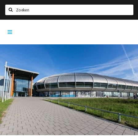
Zoeken
Dordrecht
Home
City
App
Agenda
Bioscoopagenda
Deals
Nieuws
Leuke tips & trends
Interviews
Eten
Drinken
Slapen