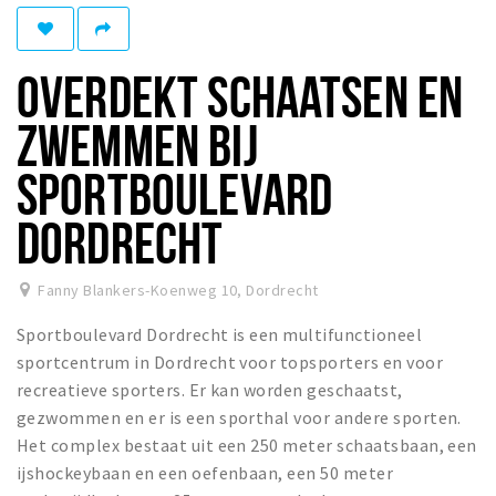
Recreatief
Winkels
OVERDEKT SCHAATSEN EN
Winkelgebieden
ZWEMMEN BIJ
Parkeren
SPORTBOULEVARD
Bezienswaardigheden
DORDRECHT
Musea, theaters & podia
Uitjes & activiteiten
Fanny Blankers-Koenweg 10
,
Dordrecht
Toeristische routes
Sportboulevard Dordrecht is een multifunctioneel
Sport
sportcentrum in Dordrecht voor topsporters en voor
Natuur
recreatieve sporters. Er kan worden geschaatst,
gezwommen en er is een sporthal voor andere sporten.
Het complex bestaat uit een 250 meter schaatsbaan, een
Inloggen
ijshockeybaan en een oefenbaan, een 50 meter