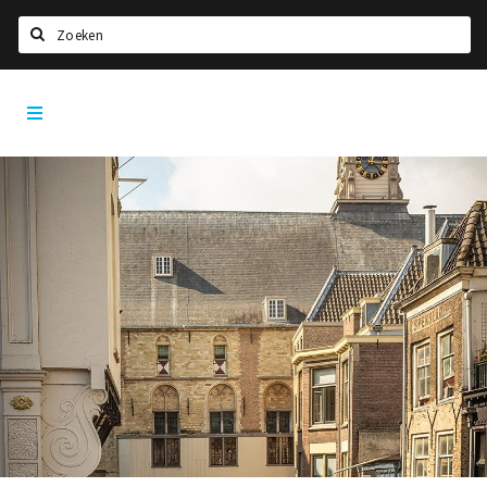
Zoeken
Dordrecht
Home
City
App
Agenda
Bioscoopagenda
Deals
Nieuws
Leuke tips & trends
Interviews
Eten
Drinken
Slapen