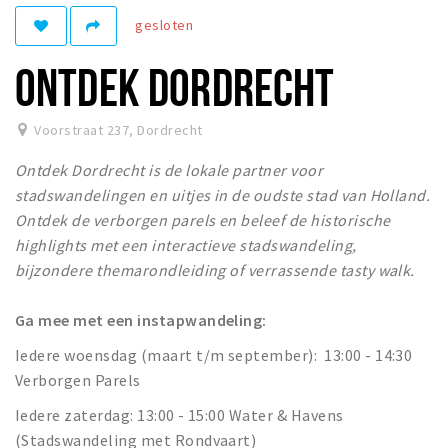
Recreatief
gesloten
Winkels
ONTDEK DORDRECHT
Winkelgebieden
Parkeren
Voorstraat 237
,
Dordrecht
Ontdek Dordrecht is de lokale partner voor
Bezienswaardigheden
stadswandelingen en uitjes in de oudste stad van Holland.
Musea, theaters & podia
Ontdek de verborgen parels en beleef de historische
Uitjes & activiteiten
highlights met een interactieve stadswandeling,
bijzondere themarondleiding of verrassende tasty walk.
Toeristische routes
Sport
Ga mee met een instapwandeling:
Natuur
Iedere woensdag (maart t/m september): 13:00 - 14:30
Verborgen Parels
Inloggen
Iedere zaterdag: 13:00 - 15:00 Water & Havens
(Stadswandeling met Rondvaart)