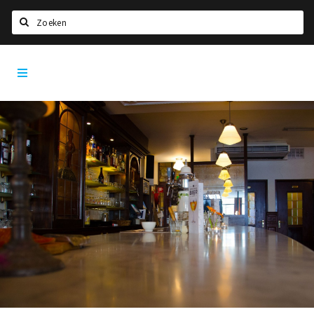
Zoeken
Dordrecht
Home
City
App
Agenda
Bioscoopagenda
Deals
Nieuws
Leuke tips & trends
Interviews
Eten
Drinken
Slapen