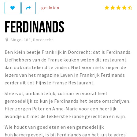
Recreatief
gesloten
Winkels
FERDINANDS
Winkelgebieden
Parkeren
Singel 183
,
Dordrecht
Een klein beetje Frankrijk in Dordrecht: dat is Ferdinands.
Bezienswaardigheden
Liefhebbers van de Franse keuken weten dit restaurant
Musea, theaters & podia
dan ook uitstekend te vinden. Niet voor niets riepen de
Uitjes & activiteiten
lezers van het magazine Leven in Frankrijk Ferdinands
eerder uit tot Fijnste Franse Restaurant.
Toeristische routes
Sport
Sfeervol, ambachtelijk, culinair en vooral heel
gemoedelijk zo kun je Ferdinands het beste omschrijven.
Natuur
Hier zorgen Peter en Anne-Marie voor een heerlijk
avondje uit met de lekkerste Franse gerechten en wijn.
Inloggen
Wie houdt van goed eten en een gemoedelijk
huiskamergevoel, is bij Ferdinands aan het juiste adres.