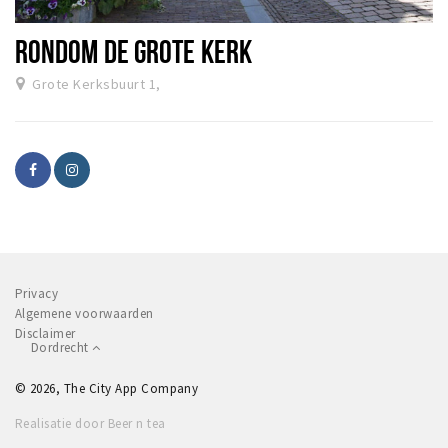
Recreatief
RONDOM DE GROTE KERK
Winkels
Grote Kerksbuurt 1,
Winkelgebieden
Parkeren
Bezienswaardigheden
Musea, theaters & podia
Uitjes & activiteiten
Toeristische routes
Privacy
Sport
Algemene voorwaarden
Disclaimer
Natuur
Dordrecht
© 2026, The City App Company
Inloggen
Realisatie door Beer n tea