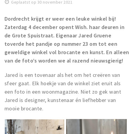
Recreatief
Geplaatst op 30 november 2021
Winkels
Dordrecht krijgt er weer een leuke winkel bij!
Zaterdag 4 december opent Wish. haar deuren in
Winkelgebieden
de Grote Spuistraat. Eigenaar Jared Gruene
Parkeren
toverde het pandje op nummer 23 om tot een
geweldige winkel vol brocante en kunst. En alleen
Bezienswaardigheden
van de foto’s worden we al razend nieuwsgierig!
Musea, theaters & podia
Uitjes & activiteiten
Jared is een tovenaar als het om het creëren van
Toeristische routes
sfeer gaat. Elk hoekje van de winkel ziet eruit als
Sport
een foto in een woonmagazine. Niet zo gek want
Jared is designer, kunstenaar én liefhebber van
Natuur
mooie brocante.
Inloggen