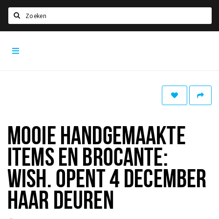
Zoeken
Dordrecht
Home
City
App
Agenda
Bioscoopagenda
Deals
Nieuws
MOOIE HANDGEMAAKTE
Leuke tips & trends
ITEMS EN BROCANTE:
Interviews
WISH. OPENT 4 DECEMBER
Eten
HAAR DEUREN
Drinken
Slapen