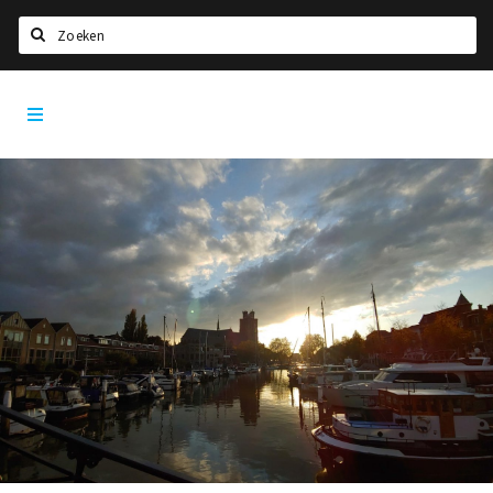
Zoeken
Dordrecht
Home
City
App
Agenda
Bioscoopagenda
Deals
Nieuws
Leuke tips & trends
Interviews
Eten
Drinken
Slapen