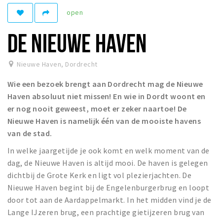
Recreatief
open
Winkels
DE NIEUWE HAVEN
Winkelgebieden
Parkeren
Nieuwe Haven
,
Dordrecht
Wie een bezoek brengt aan Dordrecht mag de Nieuwe
Bezienswaardigheden
Haven absoluut niet missen! En wie in Dordt woont en
Musea, theaters & podia
er nog nooit geweest, moet er zeker naartoe! De
Uitjes & activiteiten
Nieuwe Haven is namelijk één van de mooiste havens
van de stad.
Toeristische routes
Sport
In welke jaargetijde je ook komt en welk moment van de
dag, de Nieuwe Haven is altijd mooi. De haven is gelegen
Natuur
dichtbij de Grote Kerk en ligt vol plezierjachten. De
Nieuwe Haven begint bij de Engelenburgerbrug en loopt
door tot aan de Aardappelmarkt. In het midden vind je de
Inloggen
Lange IJzeren brug, een prachtige gietijzeren brug van