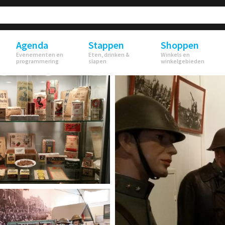
Agenda
Stappen
Shoppen
Evenementen en
Eten, drinken &
Winkels en
programmering
slapen
winkelgebieden