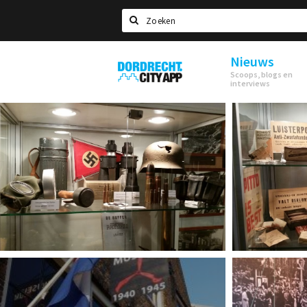
Zoeken
Nieuws
Dordrecht
Scoops, blogs en
City
interviews
App