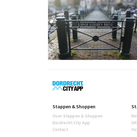
Dordrecht
City
App
Stappen & Shoppen
St
Over Stappen & Shoppen
Re
Dordrecht City App
Ui
Contact
Ov