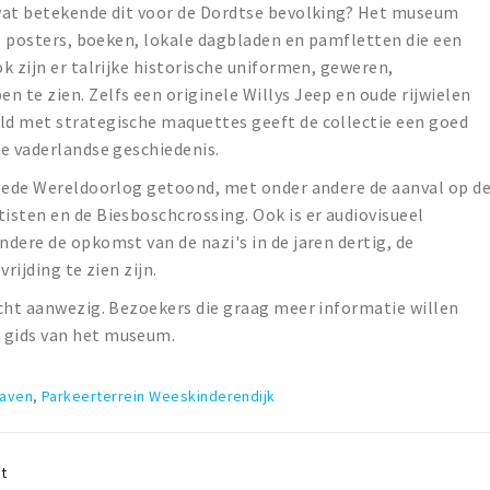
wat betekende dit voor de Dordtse bevolking? Het museum
s, posters, boeken, lokale dagbladen en pamfletten die een
k zijn er talrijke historische uniformen, geweren,
te zien. Zelfs een originele Willys Jeep en oude rijwielen
d met strategische maquettes geeft de collectie een goed
e vaderlandse geschiedenis.
weede Wereldoorlog getoond, met onder andere de aanval op d
sten en de Biesboschcrossing. Ook is er audiovisueel
dere de opkomst van de nazi's in de jaren dertig, de
rijding te zien zijn.
ocht aanwezig. Bezoekers die graag meer informatie willen
 gids van het museum.
haven
,
Parkeerterrein Weeskinderendijk
t