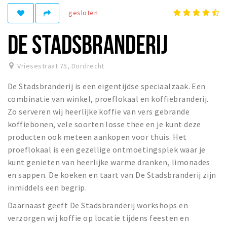
Recreatief
gesloten
Winkels
DE STADSBRANDERIJ
Winkelgebieden
Parkeren
Vriesestraat 75
,
Dordrecht
De Stadsbranderij is een eigentijdse speciaalzaak. Een
Bezienswaardigheden
combinatie van winkel, proeflokaal en koffiebranderij.
Musea, theaters & podia
Zo serveren wij heerlijke koffie van vers gebrande
Uitjes & activiteiten
koffiebonen, vele soorten losse thee en je kunt deze
producten ook meteen aankopen voor thuis. Het
Toeristische routes
proeflokaal is een gezellige ontmoetingsplek waar je
Sport
kunt genieten van heerlijke warme dranken, limonades
Natuur
en sappen. De koeken en taart van De Stadsbranderij zijn
inmiddels een begrip.
Daarnaast geeft De Stadsbranderij workshops en
Inloggen
verzorgen wij koffie op locatie tijdens feesten en