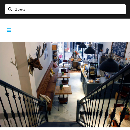
Zoeken
Dordrecht
Home
City
App
Agenda
Bioscoopagenda
Deals
Nieuws
Leuke tips & trends
Interviews
Eten
Drinken
Slapen