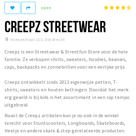
Recreatief
open
Winkels
CREEPZ STREETWEAR
Winkelgebieden
Parkeren
Vriesestraat 112
,
Dordrecht
Creepz is een Streetwear & Streetfun Store voor de hele
Bezienswaardigheden
familie. Ze verkopen shirts, sweaters, hoodies, beanies,
Musea, theaters & podia
caps, backpacks en zonnebrillen voor een eerlijke prijs.
Uitjes & activiteiten
Creepz ontwikkelt sinds 2012 eigenwijze petten, T-
Toeristische routes
shirts, sweaters en houten kettingen. Doordat het merk
Sport
erg gewild is bij kids is het assortiment in een rap tempo
Natuur
uitgebreid.
Naast de Creepz artikelen kun je nu ook in de winkel
terecht voor Stuntscooters, Longboards, Skateboards,
Inloggen
Heelys en andere skate & step gerelateerde producten.