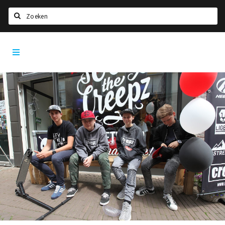
Zoeken
Dordrecht
Home
City
App
Agenda
Bioscoopagenda
Deals
Nieuws
Leuke tips & trends
Interviews
Eten
Drinken
Slapen