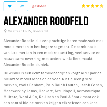
Recreatief
gesloten
Winkels
ALEXANDER ROODFELD
Winkelgebieden
Parkeren
Visstraat 13-15
,
Dordrecht
Alexander Roodfeld is een prachtige herenmodezaak met
Bezienswaardigheden
mooie merken in het hogere segment. De combinatie
Musea, theaters & podia
van luxe merken in een moderne setting, veel service en
Uitjes & activiteiten
nauwe samenwerking met andere winkeliers maakt
Alexander Roodfeld uniek.
Toeristische routes
Sport
De winkel is een echt familiebedrijf en volgt al 92 jaar de
nieuwste modetrends op de voet. Niet alleen grote
Natuur
merken, zoals Denham, Polo Ralph Lauren, Jacob Cohen,
Maatwerk by Jonas, Hackett, Artu Napoli, Aeronautiqua
Militare, Wool & Co, Re-Hash en Paul & Shark maar ook
Inloggen
een aantal kleine merken krijgen elk seizoen een kans.