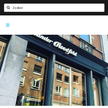
Zoeken
Dordrecht
Home
City
App
Agenda
Bioscoopagenda
Deals
Nieuws
Leuke tips & trends
Interviews
Eten
Drinken
Slapen