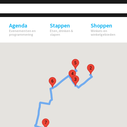
Agenda
Stappen
Shoppen
Evenementen en
Eten, drinken &
Winkels en
programmering
slapen
winkelgebieden
5
2
4
3
6
7