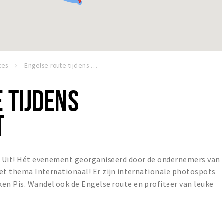
tes
Engelse route tijdens Dordt Pakt Uit
 TIJDENS
T
kt Uit! Hét evenement georganiseerd door de ondernemers van
 het thema Internationaal! Er zijn internationale photospots
en Pis. Wandel ook de Engelse route en profiteer van leuke