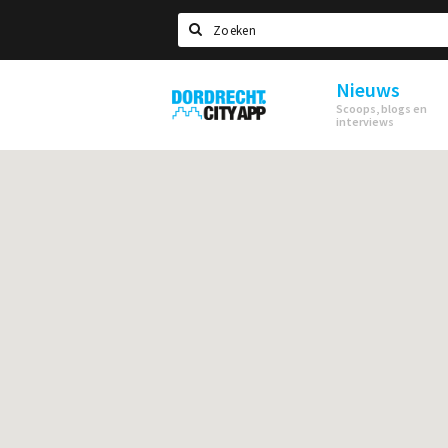
Zoeken
Nieuws
Dordrecht
Scoops, blogs en
City
interviews
App