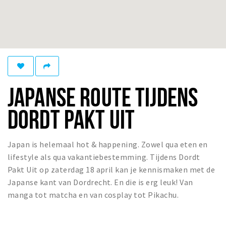
Recreatief
Winkels
Winkelgebieden
Parkeren
JAPANSE ROUTE TIJDENS
Bezienswaardigheden
Musea, theaters & podia
DORDT PAKT UIT
Uitjes & activiteiten
Toeristische routes
Japan is helemaal hot & happening. Zowel qua eten en
Sport
lifestyle als qua vakantiebestemming. Tijdens Dordt
Natuur
Pakt Uit op zaterdag 18 april kan je kennismaken met de
Japanse kant van Dordrecht. En die is erg leuk! Van
manga tot matcha en van cosplay tot Pikachu.
Inloggen