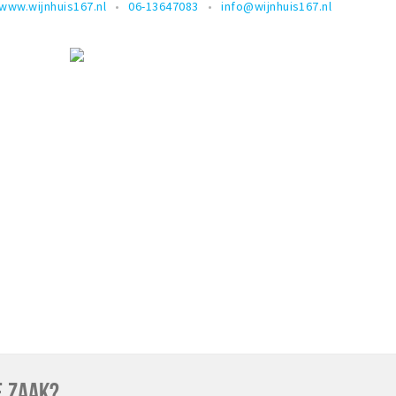
www.wijnhuis167.nl
06-13647083
info@wijnhuis167.nl
E ZAAK?