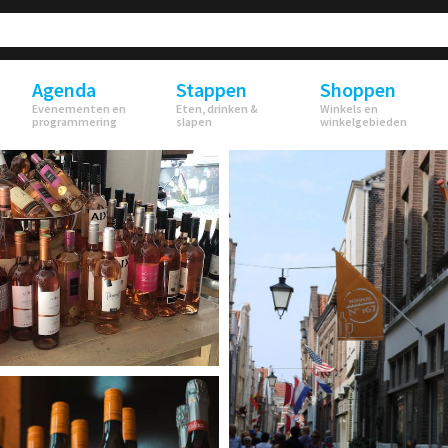
Agenda
Stappen
Shoppen
Evenementen en
Eten, drinken &
Winkels en
programmering
slapen
winkelgebieden