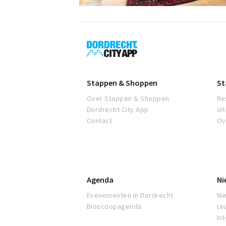
Dordrecht
City
App
Stappen & Shoppen
St
Over Stappen & Shoppen
Re
Dordrecht City App
Ui
Contact
Ov
Agenda
Ni
Evenementen in Dordrecht
Ni
Bioscoopagenda
Le
In