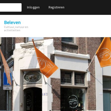
Inloggen
Registreren
Beleven
Cultuur, natuur en
activiteiten