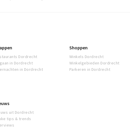
appen
Shoppen
staurants Dordrecht
Winkels Dordrecht
tgaan in Dordrecht
Winkelgebieden Dordrecht
ernachten in Dordrecht
Parkeren in Dordrecht
euws
euws uit Dordrecht
uke tips & trends
terviews