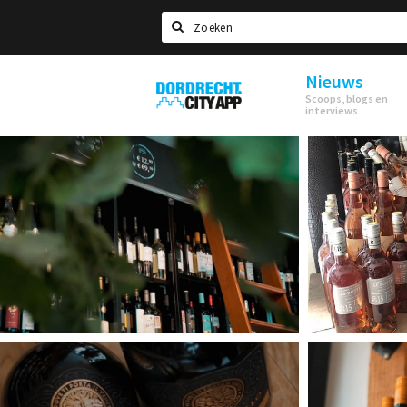
Zoeken
Nieuws
Dordrecht
Scoops, blogs en
City
interviews
App