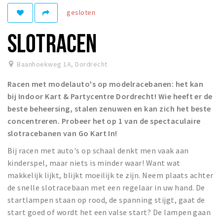
Recreatief
gesloten
Winkels
SLOTRACEN
Winkelgebieden
Parkeren
Baanhoekweg 1A
,
Dordrecht
Racen met modelauto's op modelracebanen: het kan
Bezienswaardigheden
bij Indoor Kart & Partycentre Dordrecht! Wie heeft er de
Musea, theaters & podia
beste beheersing, stalen zenuwen en kan zich het beste
Uitjes & activiteiten
concentreren. Probeer het op 1 van de spectaculaire
slotracebanen van Go Kart In!
Toeristische routes
Sport
Bij racen met auto's op schaal denkt men vaak aan
kinderspel, maar niets is minder waar! Want wat
Natuur
makkelijk lijkt, blijkt moeilijk te zijn. Neem plaats achter
de snelle slotracebaan met een regelaar in uw hand. De
startlampen staan op rood, de spanning stijgt, gaat de
Inloggen
start goed of wordt het een valse start? De lampen gaan