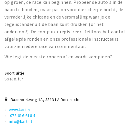
op groen, de race kan beginnen. Probeer de auto's in de
baan te houden, maar pas op voor die scherpe bocht, de
verraderlijke chicane en de versmalling waar je de
tegenstander uit de baan kunt drukken (of net
andersom!). De computer registreert feilloos het aantal
afgelegde ronden en onze professionele instructeurs
voorzien iedere race van commentaar.
Wie legt de meeste ronden af en wordt kampioen?
Soort uitje
Spel & fun
Baanhoekweg 1A
,
3313 LA
Dordrecht
www.kart.nl
078 616 616 4
info@kart.nl