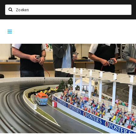
Zoeken
Dordrecht
Home
City
App
Agenda
Bioscoopagenda
Deals
Nieuws
Leuke tips & trends
Interviews
Eten
Drinken
Slapen