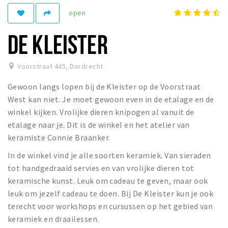
Recreatief
open
Winkels
DE KLEISTER
Winkelgebieden
Parkeren
Voorstraat 445
,
Dordrecht
Gewoon langs lopen bij de Kleister op de Voorstraat
Bezienswaardigheden
West kan niet. Je moet gewoon even in de etalage en de
Musea, theaters & podia
winkel kijken. Vrolijke dieren knipogen al vanuit de
Uitjes & activiteiten
etalage naar je. Dit is de winkel en het atelier van
keramiste Connie Braanker.
Toeristische routes
Sport
In de winkel vind je alle soorten keramiek. Van sieraden
tot handgedraaid servies en van vrolijke dieren tot
Natuur
keramische kunst. Leuk om cadeau te geven, maar ook
leuk om jezelf cadeau te doen. Bij De Kleister kun je ook
terecht voor workshops en cursussen op het gebied van
Inloggen
keramiek en draailessen.