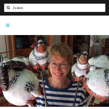
Zoeken
Dordrecht
Home
City
App
Agenda
Bioscoopagenda
Deals
Nieuws
Leuke tips & trends
Interviews
Eten
Drinken
Slapen