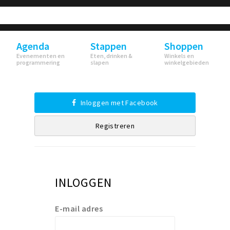
Agenda
Stappen
Shoppen
Evenementen en
Eten, drinken &
Winkels en
programmering
slapen
winkelgebieden
Inloggen met Facebook
Registreren
INLOGGEN
E-mail adres