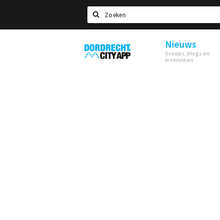
Zoeken
Nieuws
Dordrecht
Scoops, blogs en
City
interviews
App