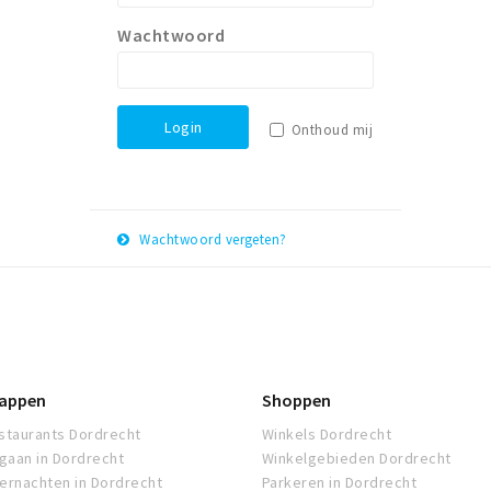
Wachtwoord
Login
Onthoud mij
Wachtwoord vergeten?
E-
Herstel
mail
adres
appen
Shoppen
staurants Dordrecht
Winkels Dordrecht
tgaan in Dordrecht
Winkelgebieden Dordrecht
ernachten in Dordrecht
Parkeren in Dordrecht