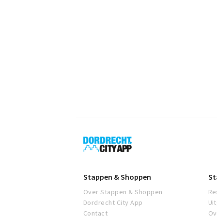
Dordrecht
City
App
Stappen & Shoppen
St
Over Stappen & Shoppen
Re
Dordrecht City App
Ui
Contact
Ov