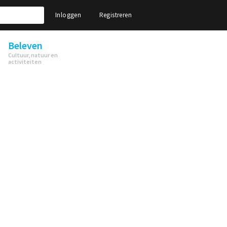
Inloggen
Registreren
Beleven
Cultuur, natuur en
activiteiten