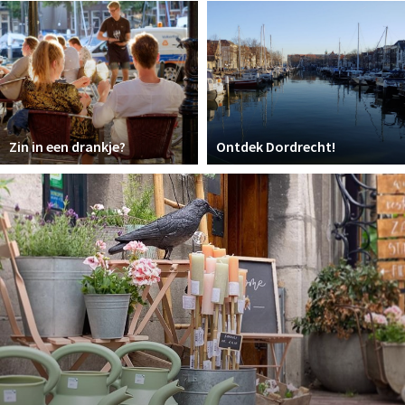
Recreatief
Winkels
Winkelgebieden
Parkeren
Zin in een drankje?
Ontdek Dordrecht!
Bezienswaardigheden
Musea, theaters & podia
Uitjes & activiteiten
Toeristische routes
Sport
Natuur
Inloggen