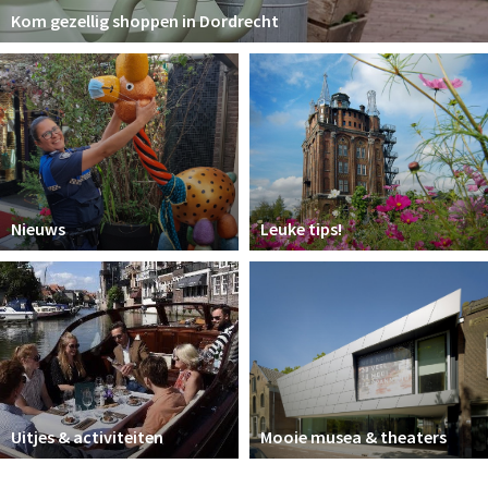
Kom gezellig shoppen in Dordrecht
Nieuws
Leuke tips!
Uitjes & activiteiten
Mooie musea & theaters