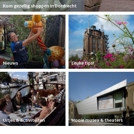
Kom gezellig shoppen in Dordrecht
Nieuws
Leuke tips!
Uitjes & activiteiten
Mooie musea & theaters