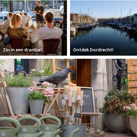
Recreatief
Winkels
Winkelgebieden
Parkeren
Zin in een drankje?
Ontdek Dordrecht!
Bezienswaardigheden
Musea, theaters & podia
Uitjes & activiteiten
Toeristische routes
Sport
Natuur
Inloggen