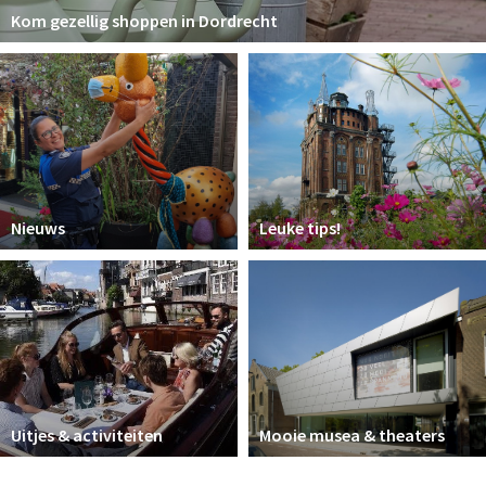
Kom gezellig shoppen in Dordrecht
Nieuws
Leuke tips!
Uitjes & activiteiten
Mooie musea & theaters