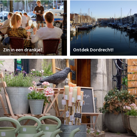
Recreatief
Winkels
Winkelgebieden
Parkeren
Zin in een drankje?
Ontdek Dordrecht!
Bezienswaardigheden
Musea, theaters & podia
Uitjes & activiteiten
Toeristische routes
Sport
Natuur
Inloggen