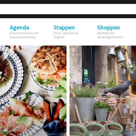
Agenda
Stappen
Shoppen
Evenementen en
Eten, drinken &
Winkels en
programmering
slapen
winkelgebieden