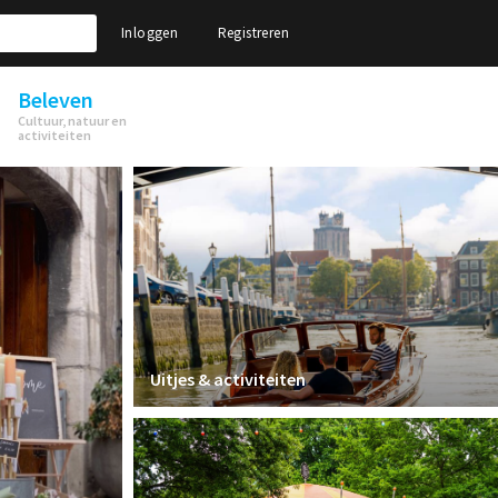
Inloggen
Registreren
Beleven
Cultuur, natuur en
activiteiten
Uitjes & activiteiten