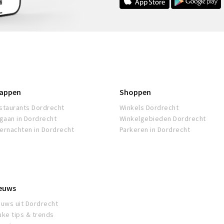
appen
Shoppen
staurants Dordrecht
Winkels Dordrecht
tgaan in Dordrecht
Winkelgebieden Dordrecht
ernachten in Dordrecht
Parkeren in Dordrecht
euws
euws uit Dordrecht
uke tips & trends