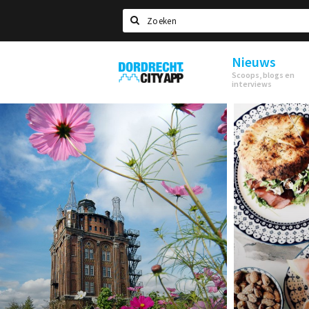
Zoeken
Nieuws
Dordrecht
Scoops, blogs en
City
interviews
App