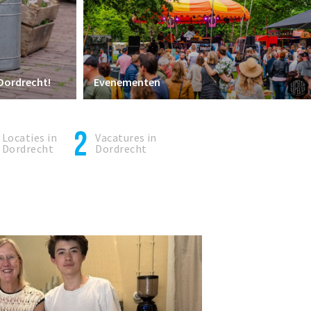
 Dordrecht!
Evenementen
2
Locaties in
Vacatures in
Dordrecht
Dordrecht