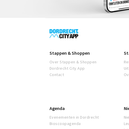
Dordrecht
City
App
Stappen & Shoppen
St
Over Stappen & Shoppen
Re
Dordrecht City App
Ui
Contact
Ov
Agenda
Ni
Evenementen in Dordrecht
Ni
Bioscoopagenda
Le