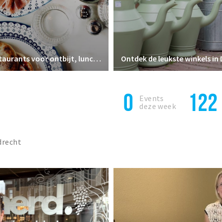
Favoriete restaurants voor ontbijt, lunch en diner
Ontdek de leukste winkels in
0
122
Events
deze week
drecht