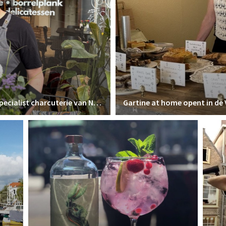
Foodnerd bekroond tot winnaar foodspecialist charcuterie van Nederland
Gartine at home opent in de