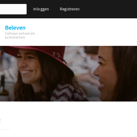
Inloggen
Registreren
Beleven
Cultuur, natuur en
activiteiten
t