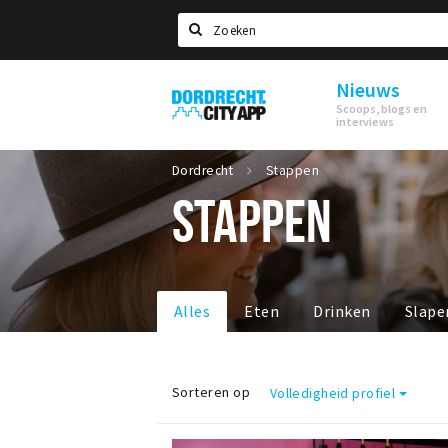
Zoeken
Nieuws
Dordrecht
Scoops, blogs en
City
interviews
App
Dordrecht
Stappen
STAPPEN
Alles
Eten
Drinken
Slape
Sorteren op
Volledigheid profiel