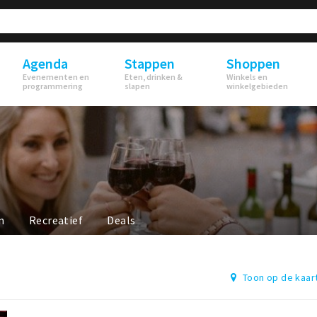
Agenda
Stappen
Shoppen
Evenementen en
Eten, drinken &
Winkels en
programmering
slapen
winkelgebieden
n
Recreatief
Deals
Toon op de kaar