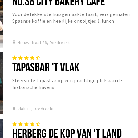
NO.38 CITY BAKERY CAFÉ
Voor de lekkerste huisgemaakte taart, vers gemalen
Spaanse koffie en heerlijke ontbijtjes & lunch
Nieuwstraat 38, Dordrecht
TAPASBAR 'T VLAK
Sfeervolle tapasbar op een prachtige plek aan de
historische havens
Vlak 11, Dordrecht
HERBERG DE KOP VAN 'T LAND