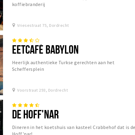
koffiebranderij
Vriesestraat 75, Dordrecht
EETCAFÉ BABYLON
Heerlijk authentieke Turkse gerechten aan het
Scheffersplein
Voorstraat 293, Dordrecht
DE HOFF'NAR
Dineren in het koetshuis van kasteel Crabbehof dat is d
Hoff'nar!