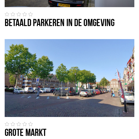
Recreatief
Winkels
BETAALD PARKEREN IN DE OMGEVING
Winkelgebieden
Parkeren
Bezienswaardigheden
Musea, theaters & podia
Uitjes & activiteiten
Toeristische routes
Sport
Natuur
Inloggen
GROTE MARKT