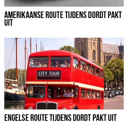
Recreatief
AMERIKAANSE ROUTE TIJDENS DORDT PAKT
Winkels
UIT
Winkelgebieden
Parkeren
Bezienswaardigheden
Musea, theaters & podia
Uitjes & activiteiten
Toeristische routes
Sport
Natuur
ENGELSE ROUTE TIJDENS DORDT PAKT UIT
Inloggen